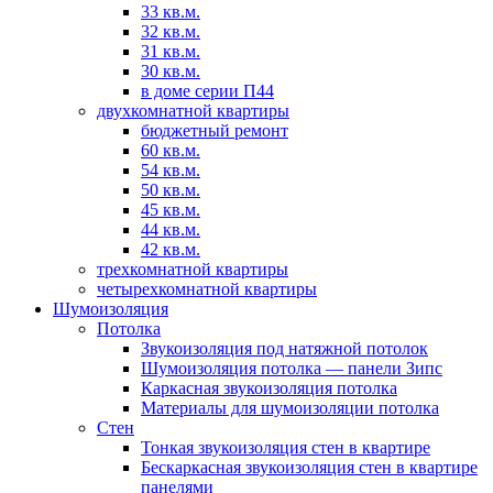
33 кв.м.
32 кв.м.
31 кв.м.
30 кв.м.
в доме серии П44
двухкомнатной квартиры
бюджетный ремонт
60 кв.м.
54 кв.м.
50 кв.м.
45 кв.м.
44 кв.м.
42 кв.м.
трехкомнатной квартиры
четырехкомнатной квартиры
Шумоизоляция
Потолка
Звукоизоляция под натяжной потолок
Шумоизоляция потолка — панели Зипс
Каркасная звукоизоляция потолка
Материалы для шумоизоляции потолка
Стен
Тонкая звукоизоляция стен в квартире
Бескаркасная звукоизоляция стен в квартире
панелями