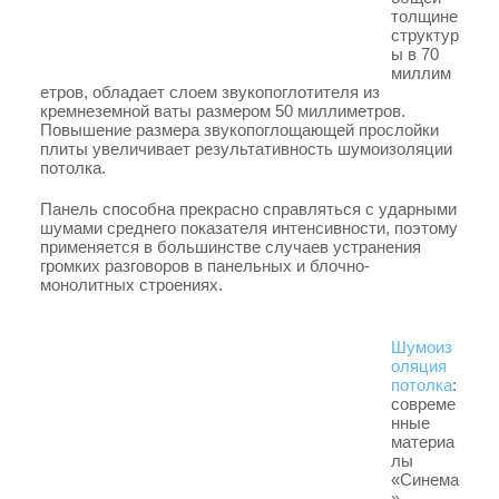
толщине
структур
ы в 70
миллим
етров, обладает слоем звукопоглотителя из
кремнеземной ваты размером 50 миллиметров.
Повышение размера звукопоглощающей прослойки
плиты увеличивает результативность шумоизоляции
потолка.
Панель способна прекрасно справляться с ударными
шумами среднего показателя интенсивности, поэтому
применяется в большинстве случаев устранения
громких разговоров в панельных и блочно-
монолитных строениях.
Шумоиз
оляция
потолка
:
совреме
нные
материа
лы
«Синема
»