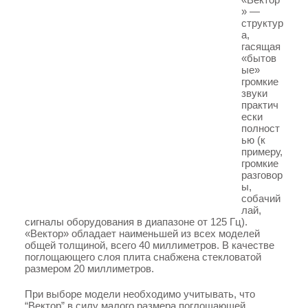
» —
структур
а,
гасящая
«бытов
ые»
громкие
звуки
практич
ески
полност
ью (к
примеру,
громкие
разговор
ы,
собачий
лай,
сигналы оборудования в диапазоне от 125 Гц).
«Вектор» обладает наименьшей из всех моделей
общей толщиной, всего 40 миллиметров. В качестве
поглощающего слоя плита снабжена стекловатой
размером 20 миллиметров.
При выборе модели необходимо учитывать, что
“Вектор” в силу малого размера поглощающей