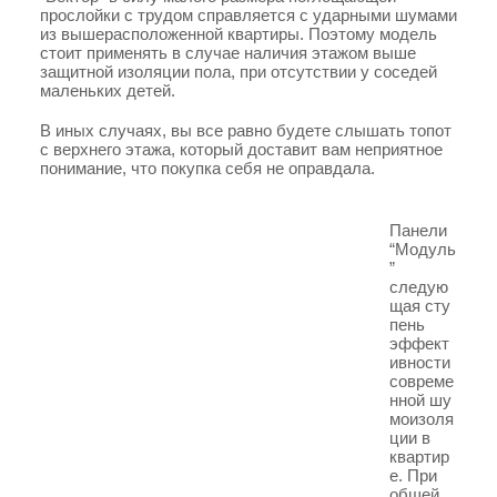
прослойки с трудом справляется с ударными шумами
из вышерасположенной квартиры. Поэтому модель
стоит применять в случае наличия этажом выше
защитной изоляции пола, при отсутствии у соседей
маленьких детей.
В иных случаях, вы все равно будете слышать топот
с верхнего этажа, который доставит вам неприятное
понимание, что покупка себя не оправдала.
Панели
“Модуль
”
следую
щая сту
пень
эффект
ивности
совреме
нной шу
моизоля
ции в
квартир
е. При
общей