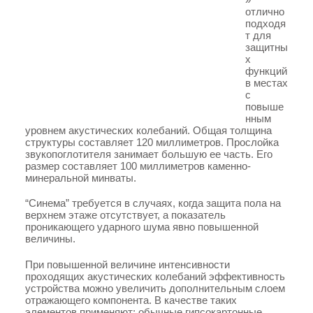
отлично
подходя
т для
защитны
х
функций
в местах
с
повыше
нным
уровнем акустических колебаний. Общая толщина
структуры составляет 120 миллиметров. Прослойка
звукопоглотителя занимает большую ее часть. Его
размер составляет 100 миллиметров каменно-
минеральной минваты.
“Синема” требуется в случаях, когда защита пола на
верхнем этаже отсутствует, а показатель
проникающего ударного шума явно повышенной
величины.
При повышенной величине интенсивности
Back
проходящих акустических колебаний эффективность
устройства можно увеличить дополнительным слоем
To
отражающего компонента. В качестве таких
Top
элементов применяют: обычные гипсокартонные