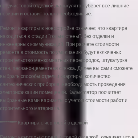
предчистовой отделкой, калькулятор уберет все лишние
позиции и оставит только необходимые.
Ремонт квартиры в новостройке означает, что квартира
находиться в стадии "голые стены", без отделки и
инженерных коммуникаций. При расчете стоимости
ремонта в стоимость по умолчанию будут включены:
строительство межкомнатных перегородок, штукатурка
стен, песчано-цементная стяжка. Далее вы сами сможете
выбрать способы отделки квартиры, количество
сантехнических приборов, необходимость проведения
электрификации помещений. Калькулятор посчитает
выбранные вами варианты с учетом стоимости работ и
строительного материала.
********* Квартира с черновой отделкой
Ремонт квартиры с предчистовой отделкой, означает, что в