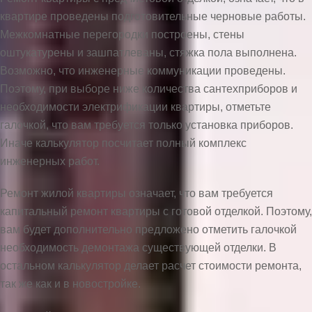
квартире проведены подготовительные черновые работы.
Межкомнатные перегородки построены, стены
оштукатурены и зашпатлеваны, стяжка пола выполнена.
Возможно, что инженерные коммуникации проведены.
Поэтому, при выборе ниже количества сантехприборов и
необходимости электрификации квартиры, отметьте
галочкой, что вам требуется только установка приборов.
Иначе калькулятор посчитает полный комплекс
инженерных работ.
Ремонт жилой квартиры означает, что вам требуется
капитальный ремонт квартиры с готовой отделкой. Поэтому,
вам будет дополнительно предложено отметить галочкой
необходимость демонтажа существующей отделки. В
остальном калькулятор делает расчет стоимости ремонта,
так же как и в новостройке.