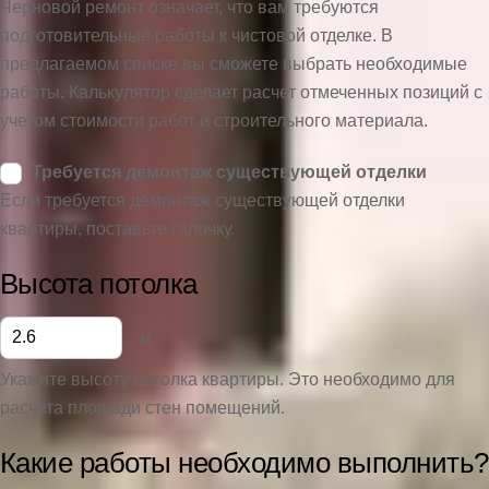
Черновой ремонт означает, что вам требуются
подготовительные работы к чистовой отделке. В
предлагаемом списке вы сможете выбрать необходимые
работы. Калькулятор сделает расчет отмеченных позиций с
учетом стоимости работ и строительного материала.
Требуется демонтаж существующей отделки
Если требуется демонтаж существующей отделки
квартиры, поставьте галочку.
Высота потолка
м
Укажите высоту потолка квартиры. Это необходимо для
расчета площади стен помещений.
Какие работы необходимо выполнить?