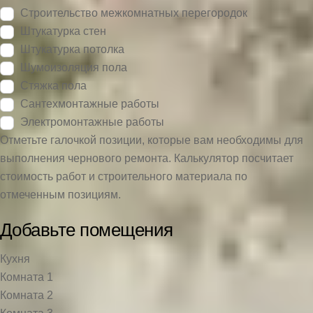
Строительство межкомнатных перегородок
Штукатурка стен
Штукатурка потолка
Шумоизоляция пола
Стяжка пола
Сантехмонтажные работы
Электромонтажные работы
Отметьте галочкой позиции, которые вам необходимы для
выполнения чернового ремонта. Калькулятор поcчитает
стоимость работ и строительного материала по
отмеченным позициям.
Добавьте помещения
Кухня
Комната 1
Комната 2